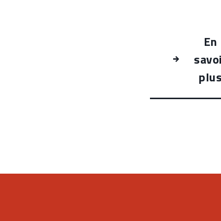
En
savo
plu