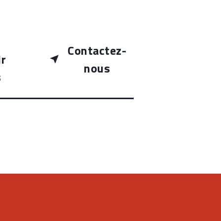
Contactez-
ir
nous
s