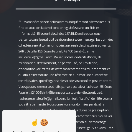
** Les données personnelles communiquées sont nécessaires aux
fins de vous contacter et sont enregistrées dans un fichier
informatisé. Elles sont destinées à SARL Decelle et ses sous-
traitants dans le seul but de répondre à votre message. Les données
collectées seront communiquées aux seuls destinataires suivants:
SARL Decelle 156 Cours Fauriel, 42100 Saint-Étienne
sarl.decelle@gmail.com. Vous disposez de droits d’accès, de
rectification, d’effacement, de portabilité, de limitation,
d’opposition, de retrait de votre consentement à tout moment et
du droit d’introduire une réclamation auprès d’une autorité de
contrôle, ainsi que d’organiser le sort de vos données post-mortem.
Vous pouvez exercer ces droits par voie postale à l'adresse 156 Cours
Fauriel, 42100 Saint-Étienne ou par courrier électronique à
l'adresse sarl.decelle@gmail.com. Un justificatif d'identité pourra
vous être demandé. Nous conservons vos données pendant la
période de prise de contact puis pendant la durée de prescription
légale aux fins probatoires et de gestion des contentieux. Vous avez
le droit de vous inscrire sur la liste d'opposition au démarchage
téléphonique, disponible à cette adresse:
Bloctel.gouv.fr
. Consultez