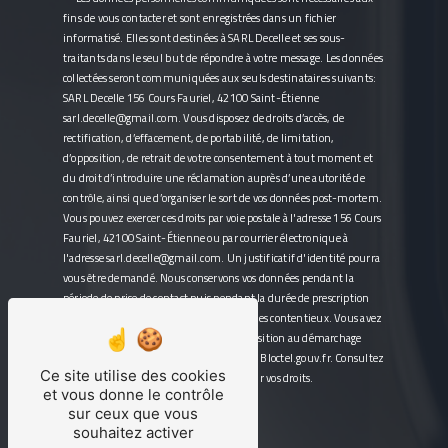
fins de vous contacter et sont enregistrées dans un fichier
informatisé. Elles sont destinées à SARL Decelle et ses sous-
traitants dans le seul but de répondre à votre message. Les données
collectées seront communiquées aux seuls destinataires suivants:
SARL Decelle 156 Cours Fauriel, 42100 Saint-Étienne
sarl.decelle@gmail.com. Vous disposez de droits d’accès, de
rectification, d’effacement, de portabilité, de limitation,
d’opposition, de retrait de votre consentement à tout moment et
du droit d’introduire une réclamation auprès d’une autorité de
contrôle, ainsi que d’organiser le sort de vos données post-mortem.
Vous pouvez exercer ces droits par voie postale à l'adresse 156 Cours
Fauriel, 42100 Saint-Étienne ou par courrier électronique à
l'adresse sarl.decelle@gmail.com. Un justificatif d'identité pourra
vous être demandé. Nous conservons vos données pendant la
période de prise de contact puis pendant la durée de prescription
légale aux fins probatoires et de gestion des contentieux. Vous avez
le droit de vous inscrire sur la liste d'opposition au démarchage
téléphonique, disponible à cette adresse:
Bloctel.gouv.fr
. Consultez
Ce site utilise des cookies
le site cnil.fr pour plus d’informations sur vos droits.
et vous donne le contrôle
sur ceux que vous
souhaitez activer