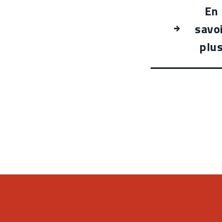
En
savo
plu