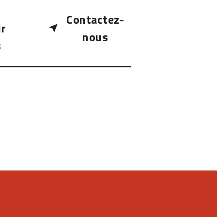
Contactez-
ir
nous
s