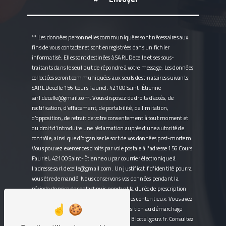
** Les données personnelles communiquées sont nécessaires aux
fins de vous contacter et sont enregistrées dans un fichier
informatisé. Elles sont destinées à SARL Decelle et ses sous-
traitants dans le seul but de répondre à votre message. Les données
collectées seront communiquées aux seuls destinataires suivants:
SARL Decelle 156 Cours Fauriel, 42100 Saint-Étienne
sarl.decelle@gmail.com. Vous disposez de droits d’accès, de
rectification, d’effacement, de portabilité, de limitation,
d’opposition, de retrait de votre consentement à tout moment et
du droit d’introduire une réclamation auprès d’une autorité de
contrôle, ainsi que d’organiser le sort de vos données post-mortem.
Vous pouvez exercer ces droits par voie postale à l'adresse 156 Cours
Fauriel, 42100 Saint-Étienne ou par courrier électronique à
l'adresse sarl.decelle@gmail.com. Un justificatif d'identité pourra
vous être demandé. Nous conservons vos données pendant la
période de prise de contact puis pendant la durée de prescription
légale aux fins probatoires et de gestion des contentieux. Vous avez
le droit de vous inscrire sur la liste d'opposition au démarchage
téléphonique, disponible à cette adresse:
Bloctel.gouv.fr
. Consultez