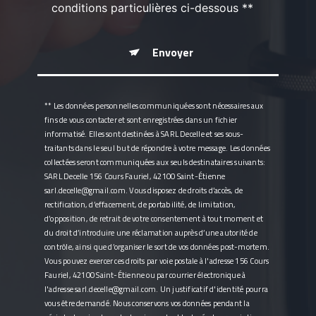
conditions particulières ci-dessous **
Envoyer
** Les données personnelles communiquées sont nécessaires aux
fins de vous contacter et sont enregistrées dans un fichier
informatisé. Elles sont destinées à SARL Decelle et ses sous-
traitants dans le seul but de répondre à votre message. Les données
collectées seront communiquées aux seuls destinataires suivants:
SARL Decelle 156 Cours Fauriel, 42100 Saint-Étienne
sarl.decelle@gmail.com. Vous disposez de droits d’accès, de
rectification, d’effacement, de portabilité, de limitation,
d’opposition, de retrait de votre consentement à tout moment et
du droit d’introduire une réclamation auprès d’une autorité de
contrôle, ainsi que d’organiser le sort de vos données post-mortem.
Vous pouvez exercer ces droits par voie postale à l'adresse 156 Cours
Fauriel, 42100 Saint-Étienne ou par courrier électronique à
l'adresse sarl.decelle@gmail.com. Un justificatif d'identité pourra
vous être demandé. Nous conservons vos données pendant la